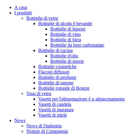
A casa
I prudutti
Bottiglia di vetru
Bottiglie di alcolu è bevande
Bottiglie di liquore
Bottiglie di vinu
Bottiglie di birra
Bottiglie da bere carbonatate
Bottiglie di cucina
Bottiglie d'oliu
Bottiglie di spezie
Bottiglie cosmetiche
Flaconi diffusori
Bottiglie di prufume
Bottiglie di sapone
Bottiglie rotonde di Boston
Vasu di vetru
Vasetti per l'alimentazione è u almacenamentu
Vasetti di candela
Vasetti di muratura
Vasetti di miele
News
News di l'industria
Notizie di Cumpagnia