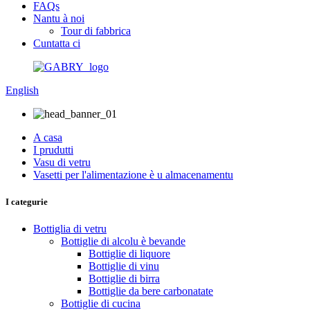
FAQs
Nantu à noi
Tour di fabbrica
Cuntatta ci
English
A casa
I prudutti
Vasu di vetru
Vasetti per l'alimentazione è u almacenamentu
I categurie
Bottiglia di vetru
Bottiglie di alcolu è bevande
Bottiglie di liquore
Bottiglie di vinu
Bottiglie di birra
Bottiglie da bere carbonatate
Bottiglie di cucina