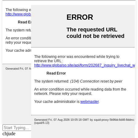
Preme Enter per circà o ESC per
chjude