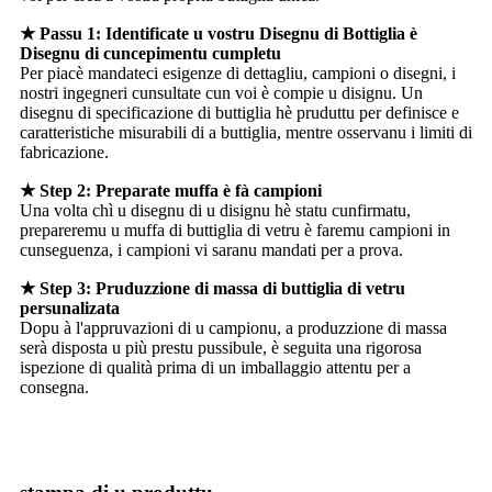
★ Passu 1: Identificate u vostru Disegnu di Bottiglia è
Disegnu di cuncepimentu cumpletu
Per piacè mandateci esigenze di dettagliu, campioni o disegni, i
nostri ingegneri cunsultate cun voi è compie u disignu. Un
disegnu di specificazione di buttiglia hè pruduttu per definisce e
caratteristiche misurabili di a buttiglia, mentre osservanu i limiti di
fabricazione.
★ Step 2: Preparate muffa è fà campioni
Una volta chì u disegnu di u disignu hè statu cunfirmatu,
prepareremu u muffa di buttiglia di vetru è faremu campioni in
cunseguenza, i campioni vi saranu mandati per a prova.
★ Step 3: Pruduzzione di massa di buttiglia di vetru
persunalizata
Dopu à l'appruvazioni di u campionu, a produzzione di massa
serà disposta u più prestu pussibule, è seguita una rigorosa
ispezione di qualità prima di un imballaggio attentu per a
consegna.