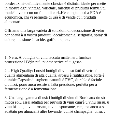
bordeaux hè definitivamente classica è distinta, ideale per mette
in mostra ogni vintage, varietale, mischju di pruduttu fermu.Stu
mudellu vene cun un finitu di cork.Hè cumpletu cù a FDA è
ecunomica, chì vi permette di usà è di vende cù i prudutti
alimentari.
Offriamu una larga varietà di soluzioni di decorazione di vetru
per adattà à u vostru pruduttu: decalcomania, serigrafia, spray di
culore, incisione à l'acide, goffratura, etc.
1. Neru: A buttiglia di vinu laccatu matte neru furnisce
prutezzione UV;In più, pudete scrive cù u gesso
2 .. High Quality: I nostri buttigli di vinu sò fatti di vetru di
qualità alimentaria di alta qualità, grossu è riutilizzabile, forte è
durable.Capsule di sugheru naturali è PVC, durable è faciule
d'utilizà, ponu ancu resiste à l'alta pressione, perfetta per a
fermentazione è a fermentazione.
3. Una larga gamma di usi: i buttigli di vinu di Bordeaux ùn sò
micca solu assai adattati per pruvisti di vinu cum'è u vinu russu, u
vinu biancu, u vinu rosatu, u vinu spumante, etc., ma ancu assai
adattatu per almacenà altre bevande, cum'è champagne, birra. ,