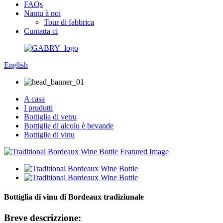
FAQs
Nantu à noi
Tour di fabbrica
Cuntatta ci
English
A casa
I prudutti
Bottiglia di vetru
Bottiglie di alcolu è bevande
Bottiglie di vinu
Bottiglia di vinu di Bordeaux tradiziunale
Breve descrizzione: