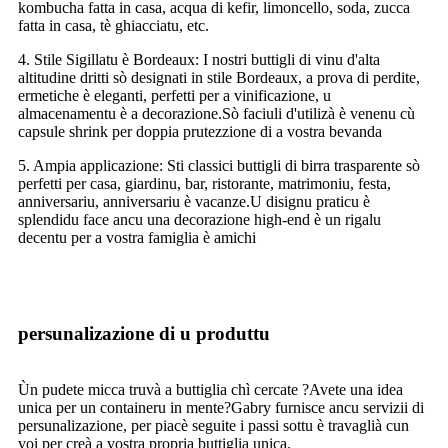
kombucha fatta in casa, acqua di kefir, limoncello, soda, zucca
fatta in casa, tè ghiacciatu, etc.
4. Stile Sigillatu è Bordeaux: I nostri buttigli di vinu d'alta
altitudine dritti sò designati in stile Bordeaux, a prova di perdite,
ermetiche è eleganti, perfetti per a vinificazione, u
almacenamentu è a decorazione.Sò faciuli d'utilizà è venenu cù
capsule shrink per doppia prutezzione di a vostra bevanda
5. Ampia applicazione: Sti classici buttigli di birra trasparente sò
perfetti per casa, giardinu, bar, ristorante, matrimoniu, festa,
anniversariu, anniversariu è vacanze.U disignu praticu è
splendidu face ancu una decorazione high-end è un rigalu
decentu per a vostra famiglia è amichi
persunalizazione di u produttu
Ùn pudete micca truvà a buttiglia chì cercate ?Avete una idea
unica per un containeru in mente?Gabry furnisce ancu servizii di
persunalizazione, per piacè seguite i passi sottu è travaglià cun
voi per creà a vostra propria buttiglia unica.