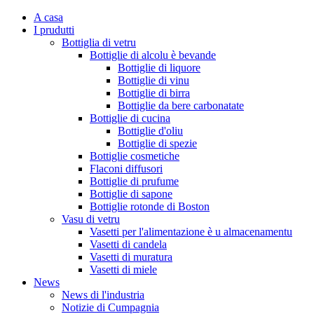
A casa
I prudutti
Bottiglia di vetru
Bottiglie di alcolu è bevande
Bottiglie di liquore
Bottiglie di vinu
Bottiglie di birra
Bottiglie da bere carbonatate
Bottiglie di cucina
Bottiglie d'oliu
Bottiglie di spezie
Bottiglie cosmetiche
Flaconi diffusori
Bottiglie di prufume
Bottiglie di sapone
Bottiglie rotonde di Boston
Vasu di vetru
Vasetti per l'alimentazione è u almacenamentu
Vasetti di candela
Vasetti di muratura
Vasetti di miele
News
News di l'industria
Notizie di Cumpagnia