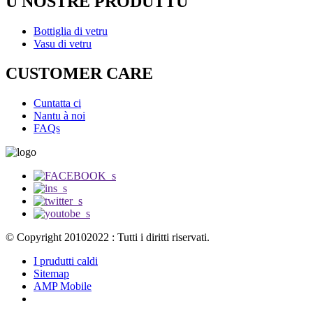
U NOSTRE PRODUTTU
Bottiglia di vetru
Vasu di vetru
CUSTOMER CARE
Cuntatta ci
Nantu à noi
FAQs
© Copyright 20102022 : Tutti i diritti riservati.
I prudutti caldi
Sitemap
AMP Mobile