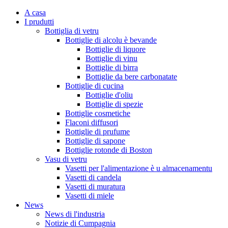
A casa
I prudutti
Bottiglia di vetru
Bottiglie di alcolu è bevande
Bottiglie di liquore
Bottiglie di vinu
Bottiglie di birra
Bottiglie da bere carbonatate
Bottiglie di cucina
Bottiglie d'oliu
Bottiglie di spezie
Bottiglie cosmetiche
Flaconi diffusori
Bottiglie di prufume
Bottiglie di sapone
Bottiglie rotonde di Boston
Vasu di vetru
Vasetti per l'alimentazione è u almacenamentu
Vasetti di candela
Vasetti di muratura
Vasetti di miele
News
News di l'industria
Notizie di Cumpagnia