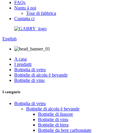
FAQs
Nantu à noi
Tour di fabbrica
Cuntatta ci
English
A casa
I prudutti
Bottiglia di vetru
Bottiglie di alcolu è bevande
Bottiglie di vinu
I categurie
Bottiglia di vetru
Bottiglie di alcolu è bevande
Bottiglie di liquore
Bottiglie di vinu
Bottiglie di birra
Bottiglie da bere carbonatate