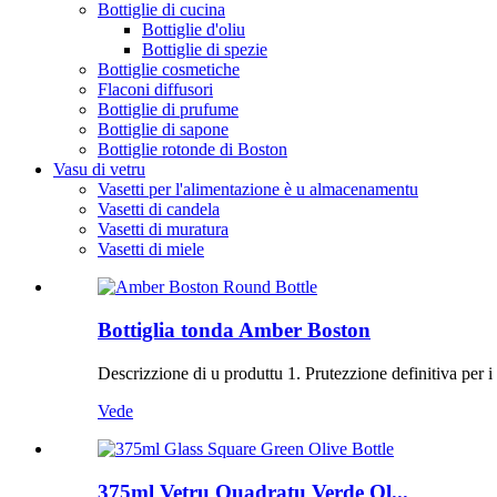
Bottiglie di cucina
Bottiglie d'oliu
Bottiglie di spezie
Bottiglie cosmetiche
Flaconi diffusori
Bottiglie di prufume
Bottiglie di sapone
Bottiglie rotonde di Boston
Vasu di vetru
Vasetti per l'alimentazione è u almacenamentu
Vasetti di candela
Vasetti di muratura
Vasetti di miele
Bottiglia tonda Amber Boston
Descrizzione di u produttu 1. Prutezzione definitiva per i vos
Vede
375ml Vetru Quadratu Verde Ol...