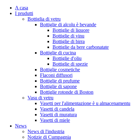
A casa
I prudutti
Bottiglia di vetru
Bottiglie di alcolu è bevande
Bottiglie di liquore
Bottiglie di vinu
Bottiglie di birra
Bottiglie da bere carbonatate
Bottiglie di cucina
Bottiglie d'oliu
Bottiglie di spezie
Bottiglie cosmetiche
Flaconi diffusori
Bottiglie di prufume
Bottiglie di sapone
Bottiglie rotonde di Boston
Vasu di vetru
Vasetti per l'alimentazione è u almacenamentu
Vasetti di candela
Vasetti di muratura
Vasetti di miele
News
News di l'industria
Notizie di Cumpagnia