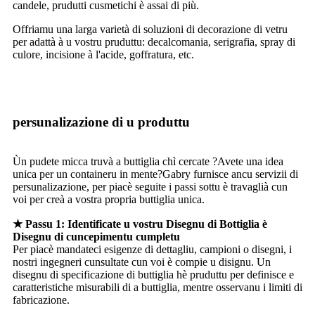
candele, prudutti cusmetichi è assai di più.
Offriamu una larga varietà di soluzioni di decorazione di vetru
per adattà à u vostru pruduttu: decalcomania, serigrafia, spray di
culore, incisione à l'acide, goffratura, etc.
persunalizazione di u produttu
Ùn pudete micca truvà a buttiglia chì cercate ?Avete una idea
unica per un containeru in mente?Gabry furnisce ancu servizii di
persunalizazione, per piacè seguite i passi sottu è travaglià cun
voi per creà a vostra propria buttiglia unica.
★ Passu 1: Identificate u vostru Disegnu di Bottiglia è
Disegnu di cuncepimentu cumpletu
Per piacè mandateci esigenze di dettagliu, campioni o disegni, i
nostri ingegneri cunsultate cun voi è compie u disignu. Un
disegnu di specificazione di buttiglia hè pruduttu per definisce e
caratteristiche misurabili di a buttiglia, mentre osservanu i limiti di
fabricazione.