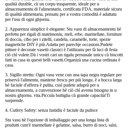
qualità durable, cù un corpu trasparente, ideale per u
almacenamentu di l'alimentariu, certificatu FDA, materiale sicuru
di qualità alimentaria, pensatu per a vostra comodità è adattatu
per l'usu di ogni ghjornu.
2. Apparenza simplice è elegante: Stu vasu di almacenamentu hè
perfettu per rigali di matrimoniu, meli, erbe, marmellate, forniture
di doccia, cibo per i zitelli, candela, caramelle, torte, spezie
magnetiche DIY è più.Adatta per parechje occasioni.Pudete
pitture è decorate vasetti classici è l'utilizanu per fà luci di festa
ciò chì vulete.Dà i vostri cari un rigalu persunale unicu cù biscotti
fatti in casa in questi belli vasetti.Organizà una cucina ordinata è
casa.
3. Sigillo strettu: Ogni vasu vene cun una tapa negra regulare per
priservà l'alimentu, mantene frescu per più longu, è a bocca larga
hè faciule d'afferra è pulita, cusì pudete aduprà per u
almacenamentu, a cunvenzione hè ciò chì avemu bisognu in u
nostru ghjornu. vita.Piccula buttiglia cù grande capacità!Ti
sorprende.
4. Cutlery Safety: senza fastidiu è faciule da pulisce
Stu vasu hè l'opzione di imballaggio per una longa lista di
prudutti cum'è marmellate è gelatine, salsa, burro di noci, salsi,