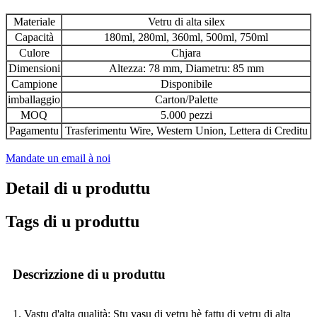
Materiale
Vetru di alta silex
Capacità
180ml, 280ml, 360ml, 500ml, 750ml
Culore
Chjara
Dimensioni
Altezza: 78 mm, Diametru: 85 mm
Campione
Disponibile
imballaggio
Carton/Palette
MOQ
5.000 pezzi
Pagamentu
Trasferimentu Wire, Western Union, Lettera di Creditu
Mandate un email à noi
Detail di u produttu
Tags di u produttu
Descrizzione di u produttu
1. Vastu d'alta qualità: Stu vasu di vetru hè fattu di vetru di alta