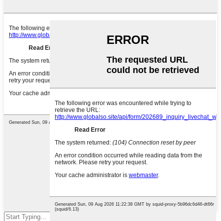
Preme Enter per circà o ESC per