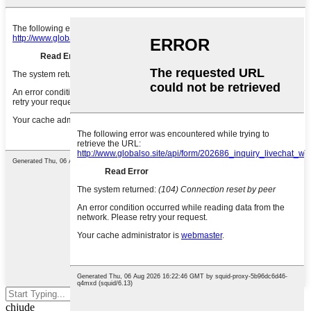
Preme Enter per circà o ESC per
chjude