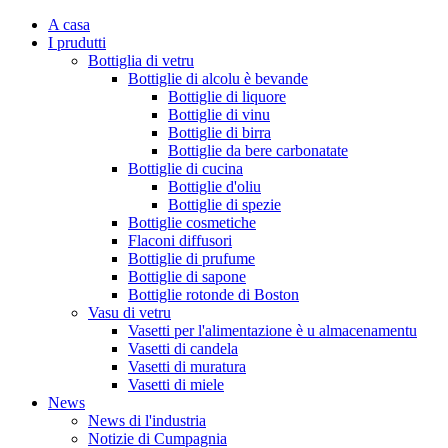
A casa
I prudutti
Bottiglia di vetru
Bottiglie di alcolu è bevande
Bottiglie di liquore
Bottiglie di vinu
Bottiglie di birra
Bottiglie da bere carbonatate
Bottiglie di cucina
Bottiglie d'oliu
Bottiglie di spezie
Bottiglie cosmetiche
Flaconi diffusori
Bottiglie di prufume
Bottiglie di sapone
Bottiglie rotonde di Boston
Vasu di vetru
Vasetti per l'alimentazione è u almacenamentu
Vasetti di candela
Vasetti di muratura
Vasetti di miele
News
News di l'industria
Notizie di Cumpagnia