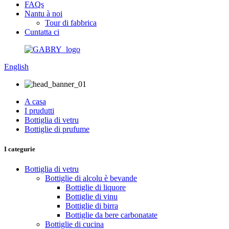
FAQs
Nantu à noi
Tour di fabbrica
Cuntatta ci
English
A casa
I prudutti
Bottiglia di vetru
Bottiglie di prufume
I categurie
Bottiglia di vetru
Bottiglie di alcolu è bevande
Bottiglie di liquore
Bottiglie di vinu
Bottiglie di birra
Bottiglie da bere carbonatate
Bottiglie di cucina