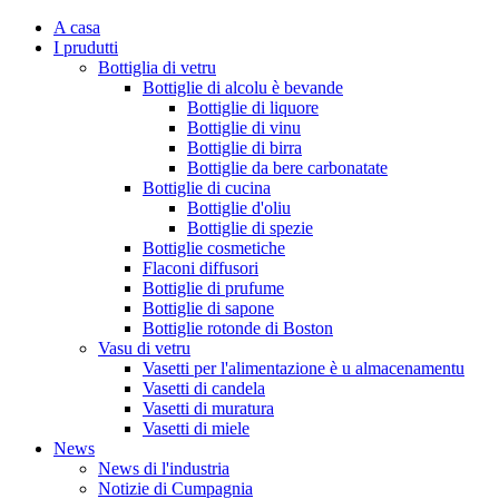
A casa
I prudutti
Bottiglia di vetru
Bottiglie di alcolu è bevande
Bottiglie di liquore
Bottiglie di vinu
Bottiglie di birra
Bottiglie da bere carbonatate
Bottiglie di cucina
Bottiglie d'oliu
Bottiglie di spezie
Bottiglie cosmetiche
Flaconi diffusori
Bottiglie di prufume
Bottiglie di sapone
Bottiglie rotonde di Boston
Vasu di vetru
Vasetti per l'alimentazione è u almacenamentu
Vasetti di candela
Vasetti di muratura
Vasetti di miele
News
News di l'industria
Notizie di Cumpagnia