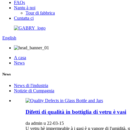
FAQs
Nantu à noi
Tour di fabbrica
Cuntatta ci
English
A casa
News
News
News di l'industria
Notizie di Cumpagnia
Difetti di qualità in bottiglia di vetru è vasi
da admin u 22-03-15
U vetru hè impermeable à i gasi è u vapore di l'umidità, s