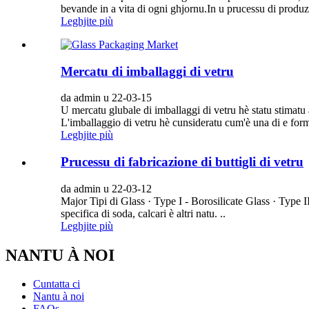
bevande in a vita di ogni ghjornu.In u prucessu di produzz
Leghjite più
Mercatu di imballaggi di vetru
da admin u 22-03-15
U mercatu glubale di imballaggi di vetru hè statu stima
L'imballaggio di vetru hè cunsideratu cum'è una di e forme
Leghjite più
Prucessu di fabricazione di buttigli di vetru
da admin u 22-03-12
Major Tipi di Glass · Type I - Borosilicate Glass · Type I
specifica di soda, calcari è altri natu. ..
Leghjite più
NANTU À NOI
Cuntatta ci
Nantu à noi
FAQs