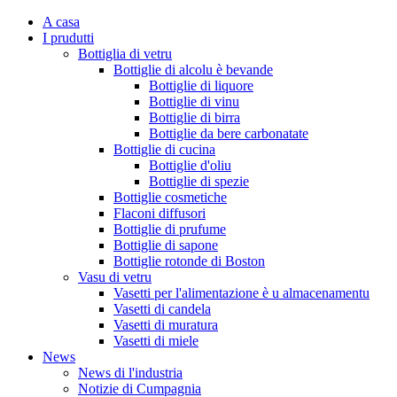
A casa
I prudutti
Bottiglia di vetru
Bottiglie di alcolu è bevande
Bottiglie di liquore
Bottiglie di vinu
Bottiglie di birra
Bottiglie da bere carbonatate
Bottiglie di cucina
Bottiglie d'oliu
Bottiglie di spezie
Bottiglie cosmetiche
Flaconi diffusori
Bottiglie di prufume
Bottiglie di sapone
Bottiglie rotonde di Boston
Vasu di vetru
Vasetti per l'alimentazione è u almacenamentu
Vasetti di candela
Vasetti di muratura
Vasetti di miele
News
News di l'industria
Notizie di Cumpagnia