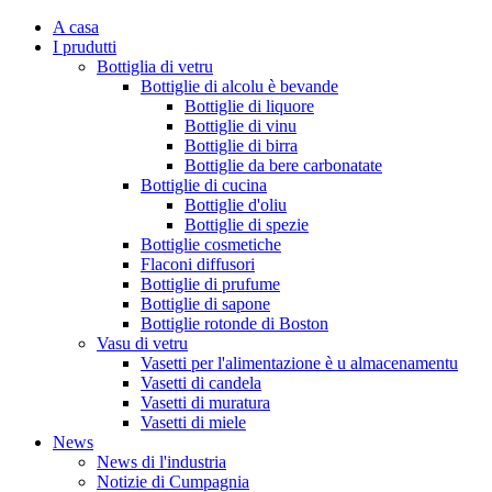
A casa
I prudutti
Bottiglia di vetru
Bottiglie di alcolu è bevande
Bottiglie di liquore
Bottiglie di vinu
Bottiglie di birra
Bottiglie da bere carbonatate
Bottiglie di cucina
Bottiglie d'oliu
Bottiglie di spezie
Bottiglie cosmetiche
Flaconi diffusori
Bottiglie di prufume
Bottiglie di sapone
Bottiglie rotonde di Boston
Vasu di vetru
Vasetti per l'alimentazione è u almacenamentu
Vasetti di candela
Vasetti di muratura
Vasetti di miele
News
News di l'industria
Notizie di Cumpagnia