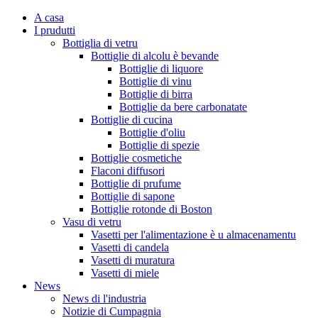
A casa
I prudutti
Bottiglia di vetru
Bottiglie di alcolu è bevande
Bottiglie di liquore
Bottiglie di vinu
Bottiglie di birra
Bottiglie da bere carbonatate
Bottiglie di cucina
Bottiglie d'oliu
Bottiglie di spezie
Bottiglie cosmetiche
Flaconi diffusori
Bottiglie di prufume
Bottiglie di sapone
Bottiglie rotonde di Boston
Vasu di vetru
Vasetti per l'alimentazione è u almacenamentu
Vasetti di candela
Vasetti di muratura
Vasetti di miele
News
News di l'industria
Notizie di Cumpagnia