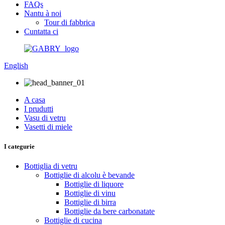
FAQs
Nantu à noi
Tour di fabbrica
Cuntatta ci
English
A casa
I prudutti
Vasu di vetru
Vasetti di miele
I categurie
Bottiglia di vetru
Bottiglie di alcolu è bevande
Bottiglie di liquore
Bottiglie di vinu
Bottiglie di birra
Bottiglie da bere carbonatate
Bottiglie di cucina