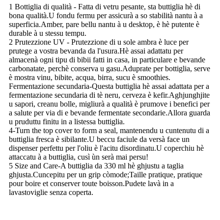
1 Bottiglia di qualità - Fatta di vetru pesante, sta buttiglia hè di
bona qualità.U fondu fermu per assicurà a so stabilità nantu à a
superficia.Amber, pare bellu nantu à u desktop, è hè putente è
durable à u stessu tempu.
2 Prutezzione UV - Prutezzione di u sole ambra è luce per
prutege a vostra bevanda da l'usura.Hè assai adattatu per
almacenà ogni tipu di bibii fatti in casa, in particulare e bevande
carbonatate, perchè conserva u gasu.Aduprate per bottiglia, serve
è mostra vinu, bibite, acqua, birra, sucu è smoothies.
Fermentazione secundaria-Questa buttiglia hè assai adattata per a
fermentazione secundaria di tè neru, cerveza è kefir.Aghjunghjite
u sapori, creanu bolle, migliurà a qualità è prumove i benefici per
a salute per via di e bevande fermentate secondarie.Allora guarda
u pruduttu finitu in a listessa buttiglia.
4-Turn the top cover to form a seal, mantenendu u cuntenutu di a
buttiglia fresca è sibilante.U beccu faciule da versà face un
dispenser perfettu per l'oliu è l'acitu disordinatu.U coperchiu hè
attaccatu à a buttiglia, cusì ùn serà mai persu!
5 Size and Care-A buttiglia da 330 ml hè ghjustu a taglia
ghjusta.Cuncepitu per un grip còmode;Taille pratique, pratique
pour boire et conserver toute boisson.Pudete lavà in a
lavastoviglie senza coperta.