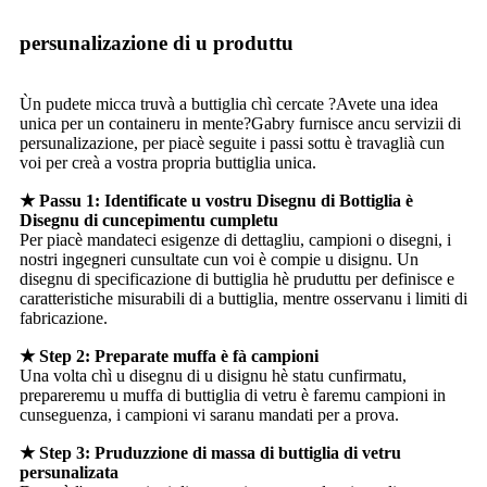
persunalizazione di u produttu
Ùn pudete micca truvà a buttiglia chì cercate ?Avete una idea
unica per un containeru in mente?Gabry furnisce ancu servizii di
persunalizazione, per piacè seguite i passi sottu è travaglià cun
voi per creà a vostra propria buttiglia unica.
★ Passu 1: Identificate u vostru Disegnu di Bottiglia è
Disegnu di cuncepimentu cumpletu
Per piacè mandateci esigenze di dettagliu, campioni o disegni, i
nostri ingegneri cunsultate cun voi è compie u disignu. Un
disegnu di specificazione di buttiglia hè pruduttu per definisce e
caratteristiche misurabili di a buttiglia, mentre osservanu i limiti di
fabricazione.
★ Step 2: Preparate muffa è fà campioni
Una volta chì u disegnu di u disignu hè statu cunfirmatu,
prepareremu u muffa di buttiglia di vetru è faremu campioni in
cunseguenza, i campioni vi saranu mandati per a prova.
★ Step 3: Pruduzzione di massa di buttiglia di vetru
persunalizata