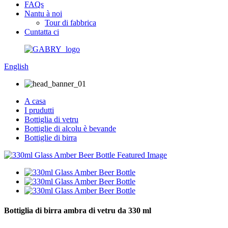
FAQs
Nantu à noi
Tour di fabbrica
Cuntatta ci
English
A casa
I prudutti
Bottiglia di vetru
Bottiglie di alcolu è bevande
Bottiglie di birra
Bottiglia di birra ambra di vetru da 330 ml