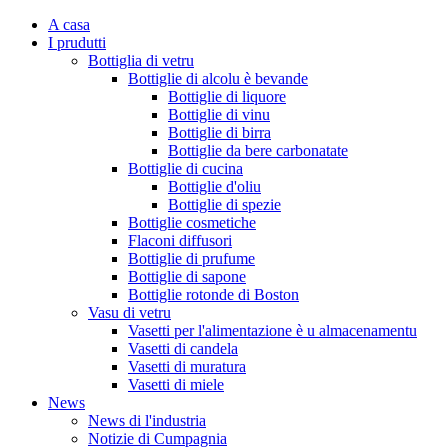
A casa
I prudutti
Bottiglia di vetru
Bottiglie di alcolu è bevande
Bottiglie di liquore
Bottiglie di vinu
Bottiglie di birra
Bottiglie da bere carbonatate
Bottiglie di cucina
Bottiglie d'oliu
Bottiglie di spezie
Bottiglie cosmetiche
Flaconi diffusori
Bottiglie di prufume
Bottiglie di sapone
Bottiglie rotonde di Boston
Vasu di vetru
Vasetti per l'alimentazione è u almacenamentu
Vasetti di candela
Vasetti di muratura
Vasetti di miele
News
News di l'industria
Notizie di Cumpagnia